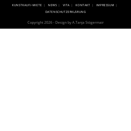
KUNSTKAUF/-MIETE
NEWS
VITA
KONTAKT
IMPRESSUM
DATENSCHUTZERKLÄRUNG
Copyright 2026 - Design by A.Tanja Stögermair